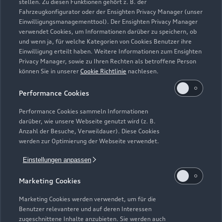
stellen. Zu diesen Funktionen gehört z. B. der
Fahrzeugkonfigurator oder der Ensighten Privacy Manager (unser
Modelle
Einwilligungsmanagementtool). Der Ensighten Privacy Manager
verwendet Cookies, um Informationen darüber zu speichern, ob
und wenn ja, für welche Kategorien von Cookies Benutzer ihre
Kaufen & leasen
Alle Modelle
Einwilligung erteilt haben. Weitere Informationen zum Ensighten
Privacy Manager, sowie zu Ihren Rechten als betroffene Person
Modelle vergleichen
können Sie in unserer
Cookie Richtlinie
nachlesen.
Service & Zubehör
Neuwagensuche
Elektromodelle
Performance Cookies
Gebrauchtwagensuche
Support
Saisonale Angebote
Plug-in-Hybride
Performance Cookies sammeln Informationen
Gebrauchtwagen
darüber, wie unsere Webseite genutzt wird (z. B.
Audi Services
Über Audi
Anzahl der Besuche, Verweildauer). Diese Cookies
Kundenservice
Finanzierung
werden zur Optimierung der Webseite verwendet.
Garantie
Händlersuche
Aktionen & Angebote
Einstellungen anpassen
Unternehmen
Audi digital services
Audi Code
Geschäftskunden
Marketing Cookies
Karriere
myAudi
Häufige Fragen (FAQ)
Marketing Cookies werden verwendet, um für die
Investor Relations
Benutzer relevantere und auf deren Interessen
© 2026 AUDI AG. Alle Rechte vorbehalten
Audi Online Beratung
zugeschnittene Inhalte anzubieten. Sie werden auch