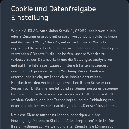
Service
Cookie und Datenfreigabe
Geschlossen
,
öffnet am
Montag 07:00
Einstellung
Teile- & Zubehörverkauf
Wir, die AUDI AG, Auto-Union-Straße 1, 85057 Ingolstadt, allein
Geschlossen
,
öffnet am
Montag 07:00
oder in Zusammenarbeit mit unseren verbundenen Unternehmen
und Partnern ("Wir", "Unser"), nutzen auf unserer Website
eigene und Dienste Dritter, die Cookies und ähnliche Technologien
verwenden ("Dienste"), die uns helfen, unsere Website zu
verbessern, den Datenverkehr und die Nutzung zu analysieren
und auf Ihre Interessen zugeschnittene Inhalte anzuzeigen,
einschließlich personalisierter Werbung. Zudem binden wir
externe Inhalte ein, um Ihnen diese Inhalte anzuzeigen.
Hierdurch werden Verbindungen zwischen Ihrem Browser und
Servern von Dritten hergestellt und es können personenbezogene
Daten von Ihrem Browser an die Server von Dritten übermittelt
werden. Cookies, ähnliche Technologien und die Einbindung von
externen Inhalten werden nachfolgend als „Dienste“ bezeichnet.
Um diese Dienste nutzen zu können, benötigen wir Ihre
Einwilligung. Mit einem Klick auf "Alle akzeptieren" erteilen Sie
Ihre Einwilligung zur Verwendung aller Dienste. Sie können auch